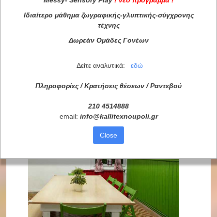
Messy
-
Sensory
Play
!
νέο πρόγραμμα
!
Ιδιαίτερο μάθημα ζωγραφικής-γλυπτικής-σύγχρονης
τέχνης
Δωρεάν Ομάδες Γονέων
Δείτε αναλυτικά:
εδώ
Πληροφορίες / Κρατήσεις θέσεων /
Ραντεβού
210 4514888
email:
info
@
kallitexnoupoli
.
gr
Close