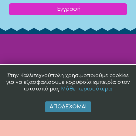
Εγγραφή
Στην Καλλιτεχνούπολη χρησιμοποιούμε cookies
για να εξασφαλίσουμε κορυφαία εμπειρία στον
ιστοτοπό μας
Μάθε περισσότερα
ΑΠΟΔΈΧΟΜΑΙ
(c) 2008 -
2026 kallitexnoupoli.gr2018 kallitexnoupoli.gr Designed
by
4creations.gr
Hosted by
Totalnet.gr
Member