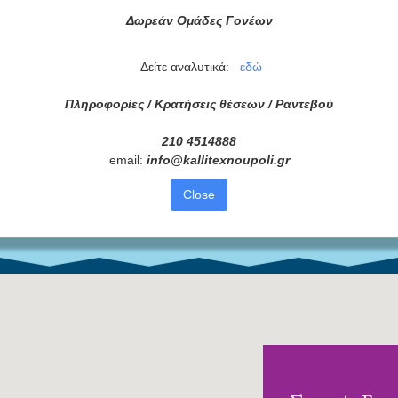
Δωρεάν Ομάδες Γονέων
ά μας
Δείτε αναλυτικά:
εδώ
ας τώρα!
Πληροφορίες / Κρατήσεις θέσεων /
Ραντεβού
Συμφωνώ με τους
Όρους 
210 4514888
διαβάσει τις πληροφορίες
email:
info
@
kallitexnoupoli
.
gr
Close