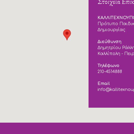
Στοιχεία Επι
ΚΑΛΛΙΤΕΧΝΟΥ
Πρότυπο Παιδικ
Δημιουργίας
Διεύθυνση
Δημητρίου Ράλλη
Καλλίπολη - Πει
Τηλέφωνο
210-4514888
Email
info@kallitexnou