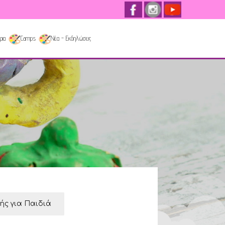
ρια
Camps
Νέα - Εκδηλώσεις
κής για Παιδιά