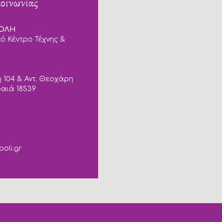
κοινωνίας
ΠΟΛΗ
ό Κέντρο Τέχνης &
 104 & Αντ. Θεοχάρη
ραιά 18539
poli.gr