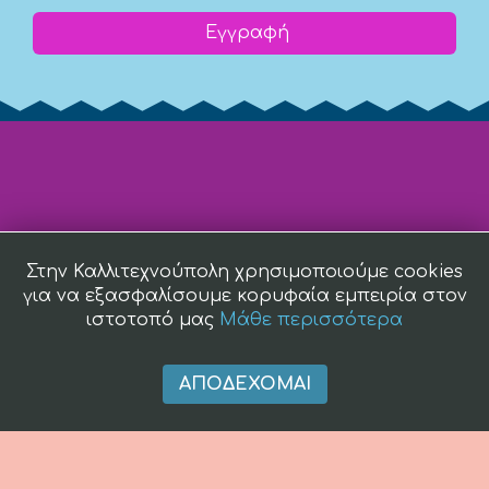
Εγγραφή
Στην Καλλιτεχνούπολη χρησιμοποιούμε cookies
για να εξασφαλίσουμε κορυφαία εμπειρία στον
ιστοτοπό μας
Μάθε περισσότερα
ΑΠΟΔΈΧΟΜΑΙ
(c) 2008 -
2026 kallitexnoupoli.gr2018 kallitexnoupoli.gr Designed
by
4creations.gr
Hosted by
Totalnet.gr
Member