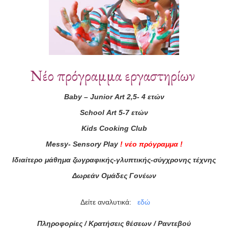
Νέο πρόγραμμα εργαστηρίων
Baby
–
Junior
Art
2,5- 4 ετών
School
Art
5-7 ετών
Kids
Cooking
Club
ά μας
Messy
-
Sensory
Play
!
νέο πρόγραμμα
!
ας τώρα!
Ιδιαίτερο μάθημα ζωγραφικής-γλυπτικής-σύγχρονης τέχνης
Συμφωνώ με τους
Όρους 
Δωρεάν Ομάδες Γονέων
διαβάσει τις πληροφορίες
Δείτε αναλυτικά:
εδώ
Πληροφορίες / Κρατήσεις θέσεων /
Ραντεβού