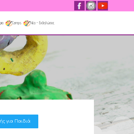
ρια
Camps
Νέα - Εκδηλώσεις
κής για Παιδιά