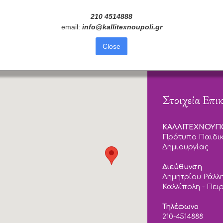
210 4514888
email:
info
@
kallitexnoupoli
.
gr
Close
Στοιχεία Επι
ΚΑΛΛΙΤΕΧΝΟΥ
Πρότυπο Παιδικ
Δημιουργίας
Διεύθυνση
Δημητρίου Ράλλη
Καλλίπολη - Πει
Τηλέφωνο
210-4514888