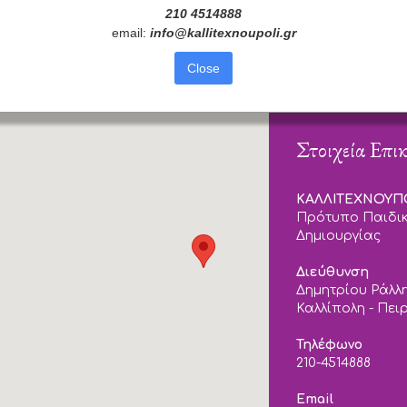
210 4514888
email:
info
@
kallitexnoupoli
.
gr
Close
Στοιχεία Επι
ΚΑΛΛΙΤΕΧΝΟΥ
Πρότυπο Παιδικ
Δημιουργίας
Διεύθυνση
Δημητρίου Ράλλη
Καλλίπολη - Πει
Τηλέφωνο
210-4514888
Email