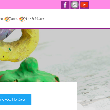
ρια
Camps
Νέα - Εκδηλώσεις
κής για Παιδιά