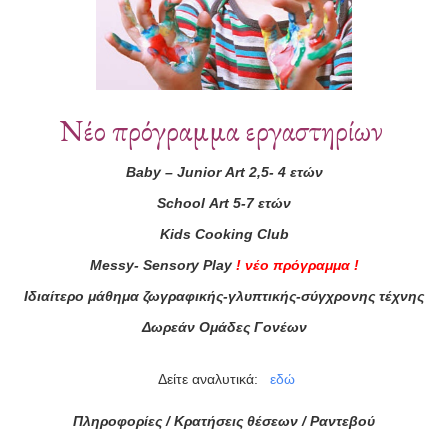
Νέο πρόγραμμα εργαστηρίων
Baby
–
Junior
Art
2,5- 4 ετών
School
Art
5-7 ετών
ά μας
Kids
Cooking
Club
Messy
-
Sensory
Play
!
νέο πρόγραμμα
!
ας τώρα!
Ιδιαίτερο μάθημα ζωγραφικής-γλυπτικής-σύγχρονης τέχνης
Συμφωνώ με τους
Όρους 
Δωρεάν Ομάδες Γονέων
διαβάσει τις πληροφορίες
Δείτε αναλυτικά:
εδώ
Πληροφορίες / Κρατήσεις θέσεων /
Ραντεβού