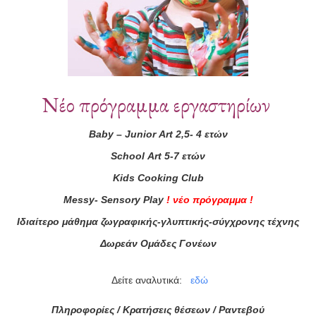
Νέο πρόγραμμα εργαστηρίων
Baby
–
Junior
Art
2,5- 4 ετών
School
Art
5-7 ετών
Kids
Cooking
Club
ά μας
Messy
-
Sensory
Play
!
νέο πρόγραμμα
!
ας τώρα!
Ιδιαίτερο μάθημα ζωγραφικής-γλυπτικής-σύγχρονης τέχνης
Συμφωνώ με τους
Όρους 
Δωρεάν Ομάδες Γονέων
διαβάσει τις πληροφορίες
Δείτε αναλυτικά:
εδώ
Πληροφορίες / Κρατήσεις θέσεων /
Ραντεβού