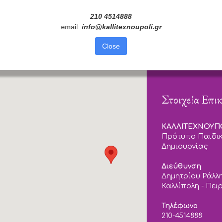
210 4514888
email:
info
@
kallitexnoupoli
.
gr
Close
Στοιχεία Επι
ΚΑΛΛΙΤΕΧΝΟΥ
Πρότυπο Παιδικ
Δημιουργίας
Διεύθυνση
Δημητρίου Ράλλη
Καλλίπολη - Πει
Τηλέφωνο
210-4514888