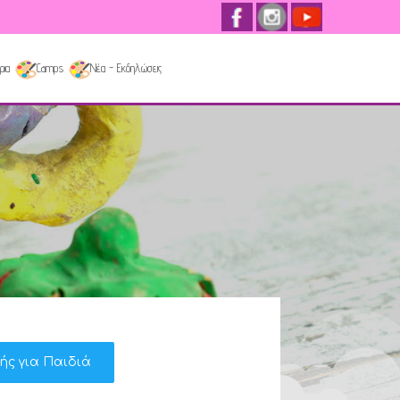
ρια
Camps
Νέα - Εκδηλώσεις
κής για Παιδιά