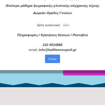
Ιδιαίτερο μάθημα ζωγραφικής-γλυπτικής-σύγχρονης τέχνης
Δωρεάν Ομάδες Γονέων
Δείτε αναλυτικά:
εδώ
ατά μας
Πληροφορίες / Κρατήσεις θέσεων /
Ραντεβού
ας τώρα!
210 4514888
email:
info
@
kallitexnoupoli
.
gr
Συμφωνώ με τους
Όρους 
διαβάσει τις πληροφορίες
Close