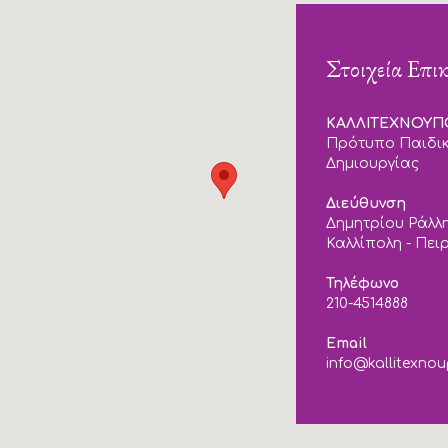
Στοιχεία Επι
ΚΑΛΛΙΤΕΧΝΟΥ
Πρότυπο Παιδικ
Δημιουργίας
Διεύθυνση
Δημητρίου Ράλλη
Καλλίπολη - Πει
Τηλέφωνο
210-4514888
Email
info@kallitexnou