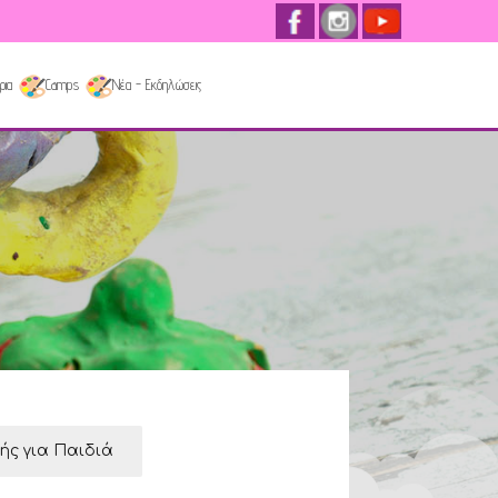
ρια
Camps
Νέα - Εκδηλώσεις
κής για Παιδιά