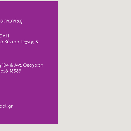
κοινωνίας
ΠΟΛΗ
ό Κέντρο Τέχνης &
 104 & Αντ. Θεοχάρη
ραιά 18539
poli.gr