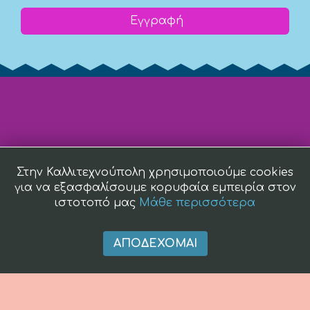
Εγγραφή
Στην Καλλιτεχνούπολη χρησιμοποιούμε cookies
για να εξασφαλίσουμε κορυφαία εμπειρία στον
ιστοτοπό μας
Μάθε περισσότερα
ΑΠΟΔΈΧΟΜΑΙ
(c) 2008 -
2026 kallitexnoupoli.gr2018 kallitexnoupoli.gr Designed
by
4creations.gr
Hosted by
Totalnet.gr
Member