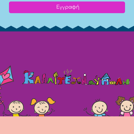
Εγγραφή
(c) 2008 -
2026 kallitexnoupoli.gr2018 kallitexnoupoli.gr Designed
by
4creations.gr
Hosted by
Totalnet.gr
Member