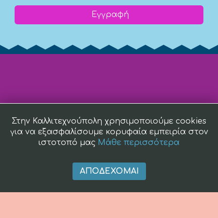
Εγγραφή
Στην Καλλιτεχνούπολη χρησιμοποιούμε cookies
για να εξασφαλίσουμε κορυφαία εμπειρία στον
ιστοτοπό μας
Μάθε περισσότερα
ΑΠΟΔΈΧΟΜΑΙ
(c) 2008 -
2026 kallitexnoupoli.gr2018 kallitexnoupoli.gr Designed
by
4creations.gr
Hosted by
Totalnet.gr
Member