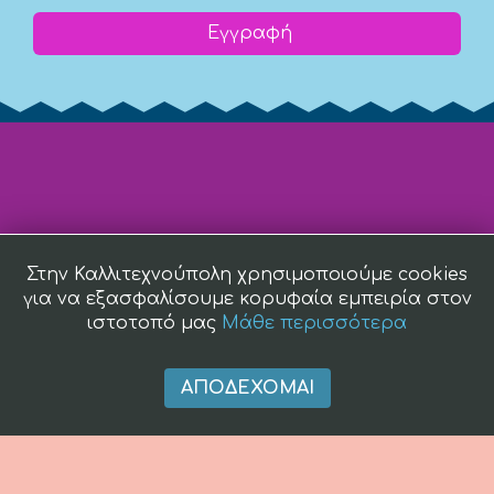
Εγγραφή
Στην Καλλιτεχνούπολη χρησιμοποιούμε cookies
για να εξασφαλίσουμε κορυφαία εμπειρία στον
ιστοτοπό μας
Μάθε περισσότερα
ΑΠΟΔΈΧΟΜΑΙ
(c) 2008 -
2026 kallitexnoupoli.gr2018 kallitexnoupoli.gr Designed
by
4creations.gr
Hosted by
Totalnet.gr
Member