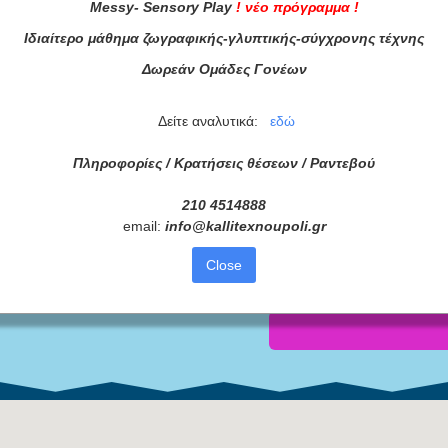
Messy
-
Sensory
Play
!
νέο πρόγραμμα
!
Ιδιαίτερο μάθημα ζωγραφικής-γλυπτικής-σύγχρονης τέχνης
Δωρεάν Ομάδες Γονέων
Δείτε αναλυτικά:
εδώ
ράμματά μας
Πληροφορίες / Κρατήσεις θέσεων /
Ραντεβού
ας τώρα!
210 4514888
email:
info
@
kallitexnoupoli
.
gr
Συμφωνώ με τους
Όρους 
Close
διαβάσει τις πληροφορίες