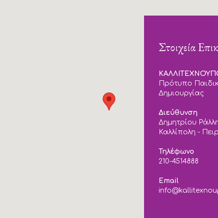
Στοιχεία Επι
ΚΑΛΛΙΤΕΧΝΟΥ
Πρότυπο Παιδικ
Δημιουργίας
Διεύθυνση
Δημητρίου Ράλλη
Καλλίπολη - Πει
Τηλέφωνο
210-4514888
Email
info@kallitexnou