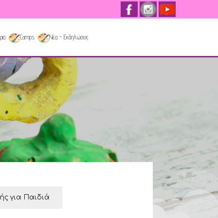
ρια
Camps
Νέα - Εκδηλώσεις
κής για Παιδιά