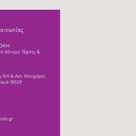
κοινωνίας
ΠΟΛΗ
ό Κέντρο Τέχνης &
 104 & Αντ. Θεοχάρη
ραιά 18539
poli.gr