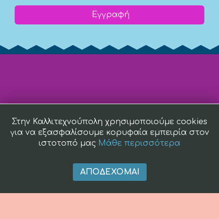
Εγγραφή
Στην Καλλιτεχνούπολη χρησιμοποιούμε cookies
για να εξασφαλίσουμε κορυφαία εμπειρία στον
ιστοτοπό μας
Μάθε περισσότερα
ΑΠΟΔΈΧΟΜΑΙ
(c) 2008 -
2026 kallitexnoupoli.gr2018 kallitexnoupoli.gr Designed
by
4creations.gr
Hosted by
Totalnet.gr
Member