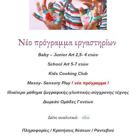
Νέο πρόγραμμα εργαστηρίων
Baby
–
Junior
Art
2,5- 4 ετών
School
Art
5-7 ετών
ά μας
Kids
Cooking
Club
Messy
-
Sensory
Play
!
νέο πρόγραμμα
!
ας τώρα!
Ιδιαίτερο μάθημα ζωγραφικής-γλυπτικής-σύγχρονης τέχνης
Συμφωνώ με τους
Όρους 
Δωρεάν Ομάδες Γονέων
διαβάσει τις πληροφορίες
Δείτε αναλυτικά:
εδώ
Πληροφορίες / Κρατήσεις θέσεων /
Ραντεβού