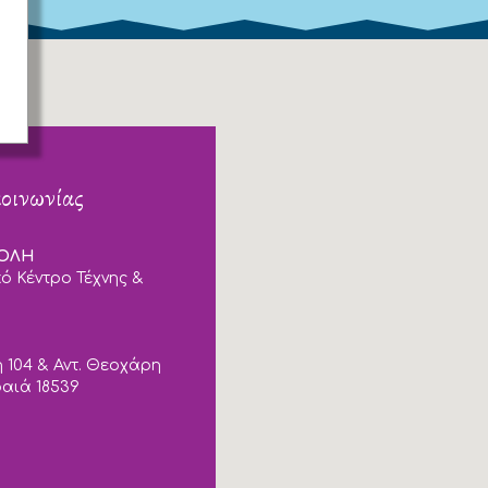
κοινωνίας
ΠΟΛΗ
ό Κέντρο Τέχνης &
 104 & Αντ. Θεοχάρη
ραιά 18539