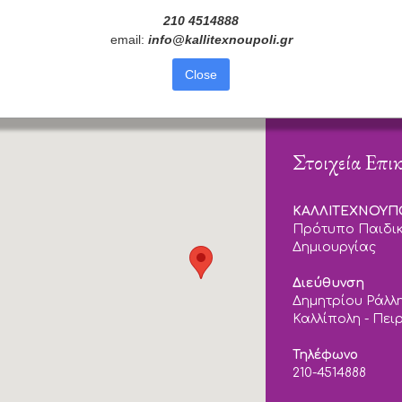
210 4514888
email:
info
@
kallitexnoupoli
.
gr
Close
Στοιχεία Επι
ΚΑΛΛΙΤΕΧΝΟΥ
Πρότυπο Παιδικ
Δημιουργίας
Διεύθυνση
Δημητρίου Ράλλη
Καλλίπολη - Πει
Τηλέφωνο
210-4514888