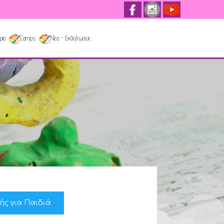
ρια
Camps
Νέα - Εκδηλώσεις
κής για Παιδιά