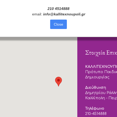
210 4514888
email:
info
@
kallitexnoupoli
.
gr
Close
Στοιχεία Επι
ΚΑΛΛΙΤΕΧΝΟΥ
Πρότυπο Παιδικ
Δημιουργίας
Διεύθυνση
Δημητρίου Ράλλη
Καλλίπολη - Πει
Τηλέφωνο
210-4514888