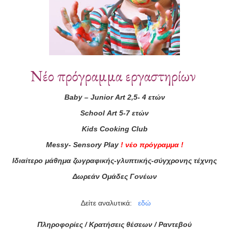
Νέο πρόγραμμα εργαστηρίων
Baby
–
Junior
Art
2,5- 4 ετών
School
Art
5-7 ετών
Kids
Cooking
Club
τά μας
Messy
-
Sensory
Play
!
νέο πρόγραμμα
!
ας τώρα!
Ιδιαίτερο μάθημα ζωγραφικής-γλυπτικής-σύγχρονης τέχνης
Συμφωνώ με τους
Όρους 
Δωρεάν Ομάδες Γονέων
διαβάσει τις πληροφορίες
Δείτε αναλυτικά:
εδώ
Πληροφορίες / Κρατήσεις θέσεων /
Ραντεβού