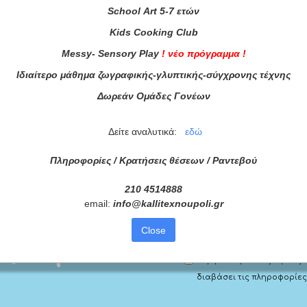
School
Art
5-7 ετών
Kids
Cooking
Club
Messy
-
Sensory
Play
!
νέο πρόγραμμα
!
Ιδιαίτερο μάθημα ζωγραφικής-γλυπτικής-σύγχρονης τέχνης
Δωρεάν Ομάδες Γονέων
Δείτε αναλυτικά:
εδώ
Πληροφορίες / Κρατήσεις θέσεων /
Ραντεβού
210 4514888
email:
info
@
kallitexnoupoli
.
gr
Για τα προγράμματά 
Close
ας τώρα!
Συμφωνώ με τους
Όρους 
διαβάσει τις πληροφορίες