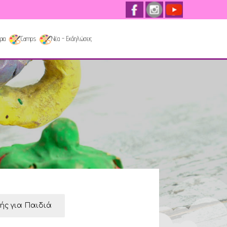
ρια
Camps
Νέα - Εκδηλώσεις
κής για Παιδιά