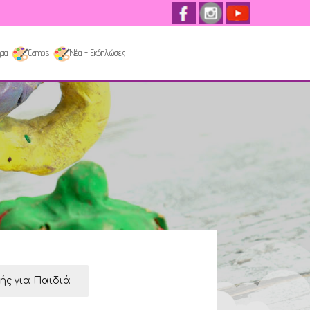
ρια
Camps
Νέα - Εκδηλώσεις
κής για Παιδιά