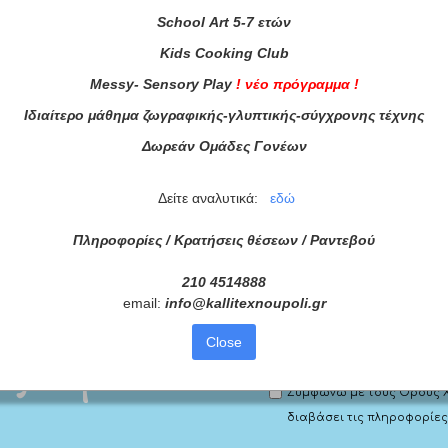
School
Art
5-7 ετών
Kids
Cooking
Club
Messy
-
Sensory
Play
!
νέο πρόγραμμα
!
Ιδιαίτερο μάθημα ζωγραφικής-γλυπτικής-σύγχρονης τέχνης
Δωρεάν Ομάδες Γονέων
Δείτε αναλυτικά:
εδώ
Πληροφορίες / Κρατήσεις θέσεων /
Ραντεβού
210 4514888
email:
info
@
kallitexnoupoli
.
gr
μματά μας
Close
ας τώρα!
Συμφωνώ με τους
Όρους 
διαβάσει τις πληροφορίες