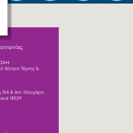
κοινωνίας
ΠΟΛΗ
ό Κέντρο Τέχνης &
 104 & Αντ. Θεοχάρη
ραιά 18539