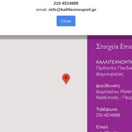
210 4514888
email:
info
@
kallitexnoupoli
.
gr
Close
Στοιχεία Επι
ΚΑΛΛΙΤΕΧΝΟΥ
Πρότυπο Παιδικ
Δημιουργίας
Διεύθυνση
Δημητρίου Ράλλη
Καλλίπολη - Πει
Τηλέφωνο
210-4514888
Email