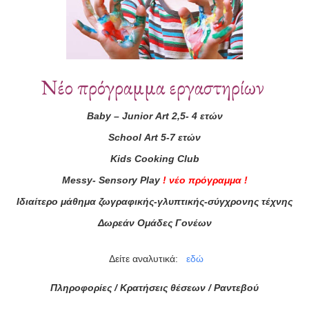
Νέο πρόγραμμα εργαστηρίων
Baby
–
Junior
Art
2,5- 4 ετών
School
Art
5-7 ετών
ά μας
Kids
Cooking
Club
ας τώρα!
Messy
-
Sensory
Play
!
νέο πρόγραμμα
!
Ιδιαίτερο μάθημα ζωγραφικής-γλυπτικής-σύγχρονης τέχνης
Συμφωνώ με τους
Όρους 
Δωρεάν Ομάδες Γονέων
διαβάσει τις πληροφορίες
Δείτε αναλυτικά:
εδώ
Πληροφορίες / Κρατήσεις θέσεων /
Ραντεβού