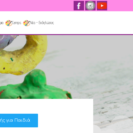
ρια
Camps
Νέα - Εκδηλώσεις
κής για Παιδιά