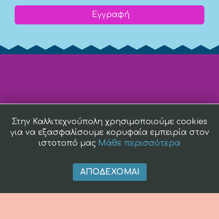
Εγγραφή
Στην Καλλιτεχνούπολη χρησιμοποιούμε cookies
για να εξασφαλίσουμε κορυφαία εμπειρία στον
ιστοτοπό μας
Μάθε περισσότερα
ΑΠΟΔΈΧΟΜΑΙ
(c) 2008 -
2026 kallitexnoupoli.gr2018 kallitexnoupoli.gr Designed
by
4creations.gr
Hosted by
Totalnet.gr
Member