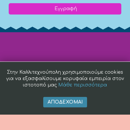
Εγγραφή
Στην Καλλιτεχνούπολη χρησιμοποιούμε cookies
για να εξασφαλίσουμε κορυφαία εμπειρία στον
ιστοτοπό μας
Μάθε περισσότερα
ΑΠΟΔΈΧΟΜΑΙ
(c) 2008 -
2026 kallitexnoupoli.gr2018 kallitexnoupoli.gr Designed
by
4creations.gr
Hosted by
Totalnet.gr
Member