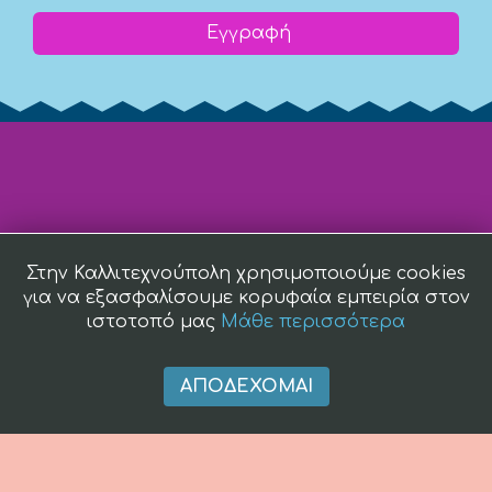
Εγγραφή
Στην Καλλιτεχνούπολη χρησιμοποιούμε cookies
για να εξασφαλίσουμε κορυφαία εμπειρία στον
ιστοτοπό μας
Μάθε περισσότερα
ΑΠΟΔΈΧΟΜΑΙ
(c) 2008 -
2026 kallitexnoupoli.gr2018 kallitexnoupoli.gr Designed
by
4creations.gr
Hosted by
Totalnet.gr
Member