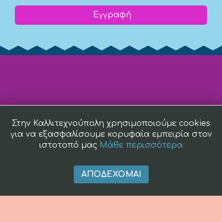
Εγγραφή
Στην Καλλιτεχνούπολη χρησιμοποιούμε cookies
για να εξασφαλίσουμε κορυφαία εμπειρία στον
ιστοτοπό μας
Μάθε περισσότερα
ΑΠΟΔΈΧΟΜΑΙ
(c) 2008 -
2026 kallitexnoupoli.gr2018 kallitexnoupoli.gr Designed
by
4creations.gr
Hosted by
Totalnet.gr
Member