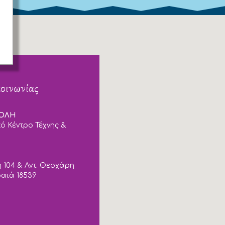
κοινωνίας
ΠΟΛΗ
ό Κέντρο Τέχνης &
 104 & Αντ. Θεοχάρη
ραιά 18539