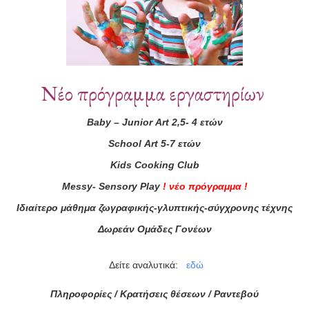
Νέο πρόγραμμα εργαστηρίων
Baby
–
Junior
Art
2,5- 4 ετών
School
Art
5-7 ετών
Kids
Cooking
Club
Messy
-
Sensory
Play
!
νέο πρόγραμμα
!
ας τώρα!
Ιδιαίτερο μάθημα ζωγραφικής-γλυπτικής-σύγχρονης τέχνης
Συμφωνώ με τους
Όρους 
Δωρεάν Ομάδες Γονέων
διαβάσει τις πληροφορίες
Δείτε αναλυτικά:
εδώ
Πληροφορίες / Κρατήσεις θέσεων /
Ραντεβού