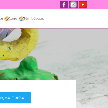
ρια
Camps
Νέα - Εκδηλώσεις
κής για Παιδιά