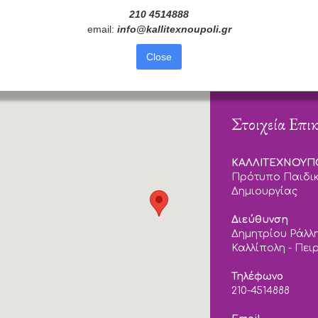
210 4514888
email:
info
@
kallitexnoupoli
.
gr
Close
Στοιχεία Επι
ΚΑΛΛΙΤΕΧΝΟΥ
Πρότυπο Παιδικ
Δημιουργίας
Διεύθυνση
Δημητρίου Ράλλη
Καλλίπολη - Πει
Τηλέφωνο
210-4514888