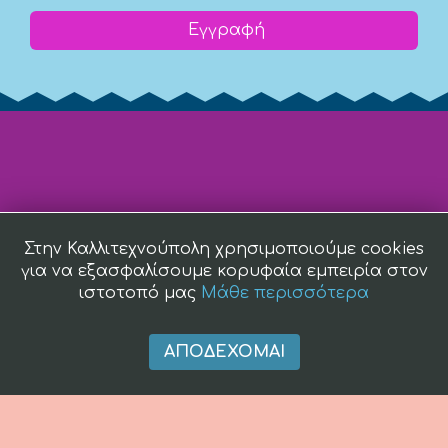
Εγγραφή
Στην Καλλιτεχνούπολη χρησιμοποιούμε cookies
για να εξασφαλίσουμε κορυφαία εμπειρία στον
ιστοτοπό μας
Μάθε περισσότερα
ΑΠΟΔΈΧΟΜΑΙ
(c) 2008 -
2026 kallitexnoupoli.gr2018 kallitexnoupoli.gr Designed
by
4creations.gr
Hosted by
Totalnet.gr
Member