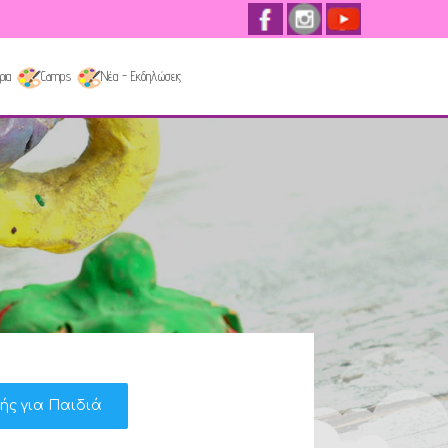
ρια
Camps
Νέα - Εκδηλώσεις
κής για Παιδιά