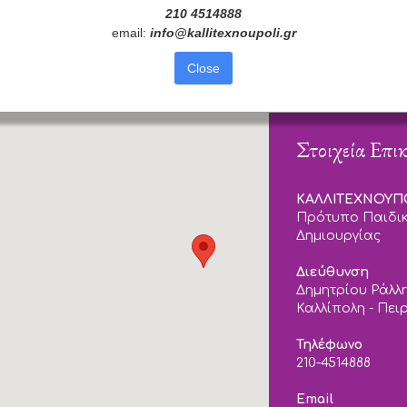
210 4514888
email:
info
@
kallitexnoupoli
.
gr
Close
Στοιχεία Επι
ΚΑΛΛΙΤΕΧΝΟΥ
Πρότυπο Παιδικ
Δημιουργίας
Διεύθυνση
Δημητρίου Ράλλη
Καλλίπολη - Πει
Τηλέφωνο
210-4514888
Email