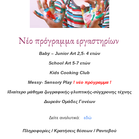
Νέο πρόγραμμα εργαστηρίων
Baby
–
Junior
Art
2,5- 4 ετών
School
Art
5-7 ετών
ά μας
Kids
Cooking
Club
Messy
-
Sensory
Play
!
νέο πρόγραμμα
!
ας τώρα!
Ιδιαίτερο μάθημα ζωγραφικής-γλυπτικής-σύγχρονης τέχνης
Συμφωνώ με τους
Όρους 
Δωρεάν Ομάδες Γονέων
διαβάσει τις πληροφορίες
Δείτε αναλυτικά:
εδώ
Πληροφορίες / Κρατήσεις θέσεων /
Ραντεβού