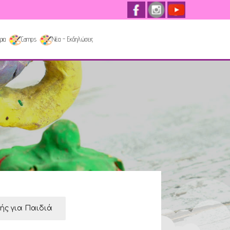
ρια
Camps
Νέα - Εκδηλώσεις
κής για Παιδιά