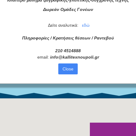
Ιδιαίτερο μάθημα ζωγραφικής-γλυπτικής-σύγχρονης τέχνης
Δωρεάν Ομάδες Γονέων
Δείτε αναλυτικά:
εδώ
ας τώρα!
Πληροφορίες / Κρατήσεις θέσεων /
Ραντεβού
Συμφωνώ με τους
Όρους 
210 4514888
email:
info
@
kallitexnoupoli
.
gr
διαβάσει τις πληροφορίες
Close