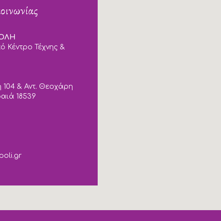
κοινωνίας
ΠΟΛΗ
ό Κέντρο Τέχνης &
 104 & Αντ. Θεοχάρη
ραιά 18539
poli.gr