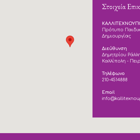
Στοιχεία Επι
ΚΑΛΛΙΤΕΧΝΟΥ
Πρότυπο Παιδικ
Δημιουργίας
Διεύθυνση
Δημητρίου Ράλλη
Καλλίπολη - Πει
Τηλέφωνο
210-4514888
Email
info@kallitexnou