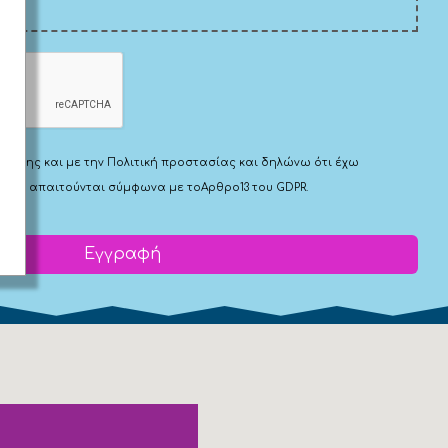
Χρήσης
και με την
Πολιτική προστασίας
και δηλώνω ότι έχω
 που απαιτούνται σύμφωνα με το
Αρθρο13 του GDPR.
Εγγραφή