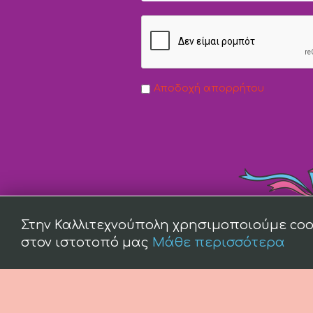
Αποδοχή απορρήτου
Στην Καλλιτεχνούπολη χρησιμοποιούμε coo
στον ιστοτοπό μας
Μάθε περισσότερα
(c) 2008 -
2026 kallitexnoupoli.gr2