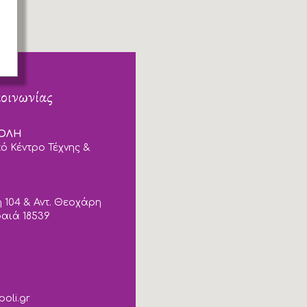
κοινωνίας
ΠΟΛΗ
ό Κέντρο Τέχνης &
 104 & Αντ. Θεοχάρη
ραιά 18539
poli.gr