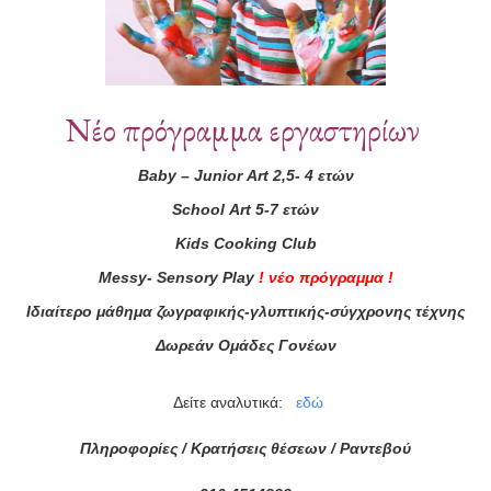
Νέο πρόγραμμα εργαστηρίων
Baby
–
Junior
Art
2,5- 4 ετών
School
Art
5-7 ετών
τά μας
Kids
Cooking
Club
ας τώρα!
Messy
-
Sensory
Play
!
νέο πρόγραμμα
!
Ιδιαίτερο μάθημα ζωγραφικής-γλυπτικής-σύγχρονης τέχνης
Συμφωνώ με τους
Όρους 
διαβάσει τις πληροφορίες
Δωρεάν Ομάδες Γονέων
Δείτε αναλυτικά:
εδώ
Πληροφορίες / Κρατήσεις θέσεων /
Ραντεβού