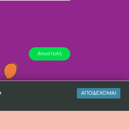
Αποστολή
α
ΑΠΟΔΈΧΟΜΑΙ
r of
Totalfind.gr
and
EnterNow.gr