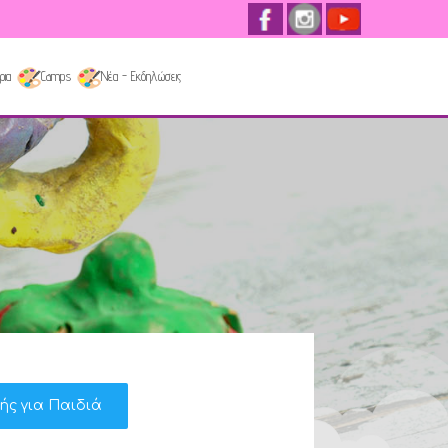
ρια
Camps
Νέα - Εκδηλώσεις
κής για Παιδιά