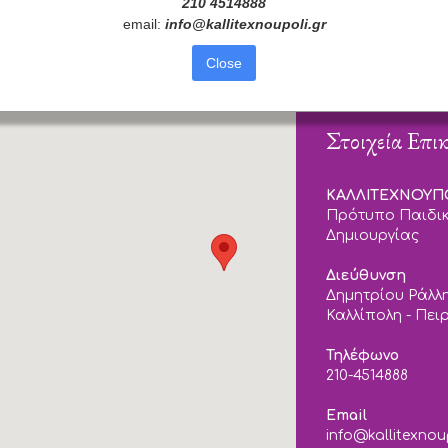
210 4514888
email:
info
@
kallitexnoupoli
.
gr
Close
Στοιχεία Επι
ΚΑΛΛΙΤΕΧΝΟΥ
Πρότυπο Παιδικ
Δημιουργίας
Διεύθυνση
Δημητρίου Ράλλη
Καλλίπολη - Πει
Τηλέφωνο
210-4514888
Email
info@kallitexnou