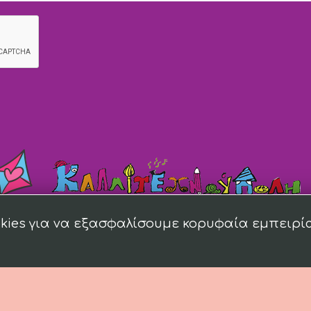
kies για να εξασφαλίσουμε κορυφαία εμπειρί
018 kallitexnoupoli.gr Designed by
4creations.gr
Hosted by
Totalnet.gr
Membe