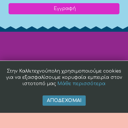
Εγγραφή
Στην Καλλιτεχνούπολη χρησιμοποιούμε cookies
για να εξασφαλίσουμε κορυφαία εμπειρία στον
ιστοτοπό μας
Μάθε περισσότερα
ΑΠΟΔΈΧΟΜΑΙ
(c) 2008 -
2026 kallitexnoupoli.gr2018 kallitexnoupoli.gr Designed
by
4creations.gr
Hosted by
Totalnet.gr
Member