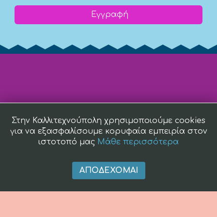
Εγγραφή
Στην Καλλιτεχνούπολη χρησιμοποιούμε cookies
για να εξασφαλίσουμε κορυφαία εμπειρία στον
ιστοτοπό μας
Μάθε περισσότερα
ΑΠΟΔΈΧΟΜΑΙ
(c) 2008 -
2026 kallitexnoupoli.gr2018 kallitexnoupoli.gr Designed
by
4creations.gr
Hosted by
Totalnet.gr
Member