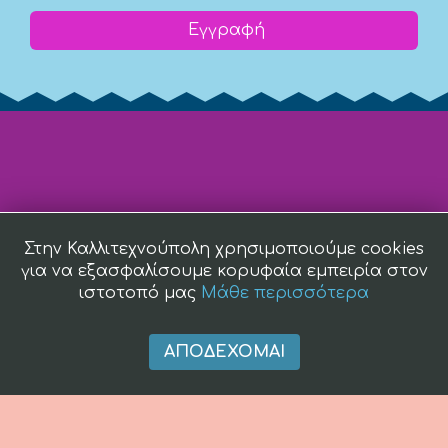
Εγγραφή
Στην Καλλιτεχνούπολη χρησιμοποιούμε cookies
για να εξασφαλίσουμε κορυφαία εμπειρία στον
ιστοτοπό μας
Μάθε περισσότερα
ΑΠΟΔΈΧΟΜΑΙ
(c) 2008 -
2026 kallitexnoupoli.gr2018 kallitexnoupoli.gr Designed
by
4creations.gr
Hosted by
Totalnet.gr
Member