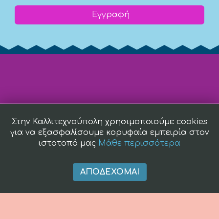
Εγγραφή
Στην Καλλιτεχνούπολη χρησιμοποιούμε cookies
για να εξασφαλίσουμε κορυφαία εμπειρία στον
ιστοτοπό μας
Μάθε περισσότερα
ΑΠΟΔΈΧΟΜΑΙ
(c) 2008 -
2026 kallitexnoupoli.gr2018 kallitexnoupoli.gr Designed
by
4creations.gr
Hosted by
Totalnet.gr
Member