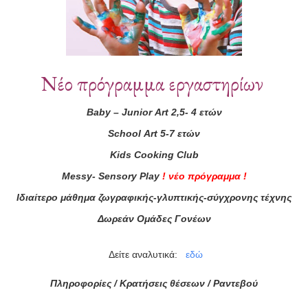
Νέο πρόγραμμα εργαστηρίων
Baby
–
Junior
Art
2,5- 4 ετών
School
Art
5-7 ετών
ά μας
Kids
Cooking
Club
ας τώρα!
Messy
-
Sensory
Play
!
νέο πρόγραμμα
!
Ιδιαίτερο μάθημα ζωγραφικής-γλυπτικής-σύγχρονης τέχνης
Συμφωνώ με τους
Όρους 
διαβάσει τις πληροφορίες
Δωρεάν Ομάδες Γονέων
Δείτε αναλυτικά:
εδώ
Πληροφορίες / Κρατήσεις θέσεων /
Ραντεβού