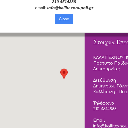
210 4514888
email:
info
@
kallitexnoupoli
.
gr
Close
Στοιχεία Επι
ΚΑΛΛΙΤΕΧΝΟΥ
Πρότυπο Παιδικ
Δημιουργίας
Διεύθυνση
Δημητρίου Ράλλη
Καλλίπολη - Πει
Τηλέφωνο
210-4514888
Email
info@kallitexnou