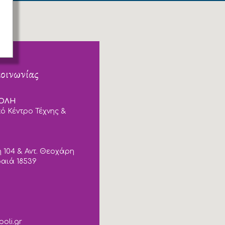
κοινωνίας
ΠΟΛΗ
ό Κέντρο Τέχνης &
 104 & Αντ. Θεοχάρη
ραιά 18539
poli.gr