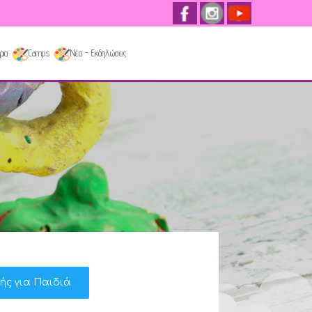
ρια
Camps
Νέα - Εκδηλώσεις
κής για Παιδιά