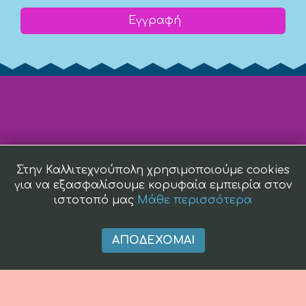
Εγγραφή
Στην Καλλιτεχνούπολη χρησιμοποιούμε cookies
για να εξασφαλίσουμε κορυφαία εμπειρία στον
ιστοτοπό μας
Μάθε περισσότερα
ΑΠΟΔΈΧΟΜΑΙ
(c) 2008 -
2026 kallitexnoupoli.gr2018 kallitexnoupoli.gr Designed
by
4creations.gr
Hosted by
Totalnet.gr
Member