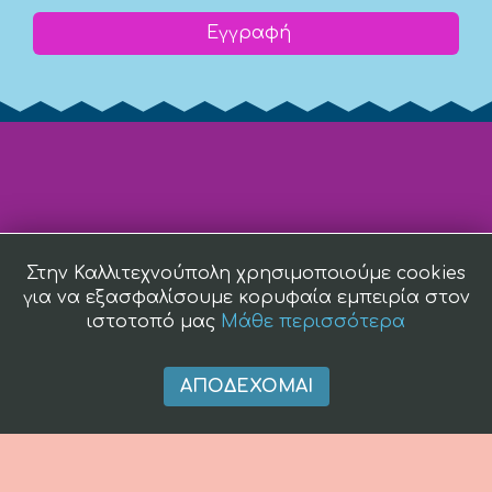
Εγγραφή
Στην Καλλιτεχνούπολη χρησιμοποιούμε cookies
για να εξασφαλίσουμε κορυφαία εμπειρία στον
ιστοτοπό μας
Μάθε περισσότερα
ΑΠΟΔΈΧΟΜΑΙ
(c) 2008 -
2026 kallitexnoupoli.gr2018 kallitexnoupoli.gr Designed
by
4creations.gr
Hosted by
Totalnet.gr
Member