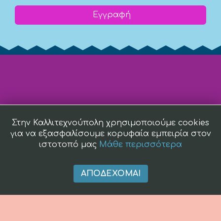
Εγγραφή
Στην Καλλιτεχνούπολη χρησιμοποιούμε cookies
για να εξασφαλίσουμε κορυφαία εμπειρία στον
ιστοτοπό μας
Μάθε περισσότερα
ΑΠΟΔΈΧΟΜΑΙ
(c) 2008 -
2026 kallitexnoupoli.gr2018 kallitexnoupoli.gr Designed
by
4creations.gr
Hosted by
Totalnet.gr
Member