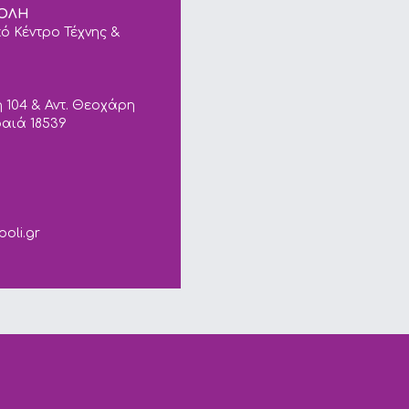
ΠΟΛΗ
ό Κέντρο Τέχνης &
 104 & Αντ. Θεοχάρη
ραιά 18539
ails.
poli.gr