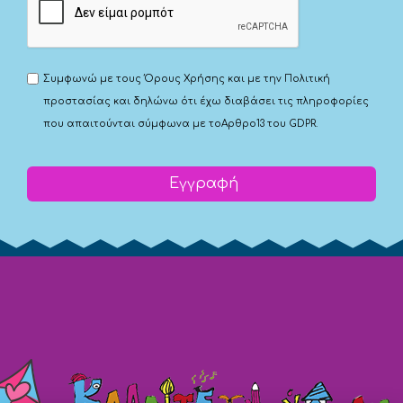
Συμφωνώ με τους
Όρους Χρήσης
και με την
Πολιτική
προστασίας
και δηλώνω ότι έχω διαβάσει τις πληροφορίες
που απαιτούνται σύμφωνα με το
Αρθρο13 του GDPR.
Εγγραφή