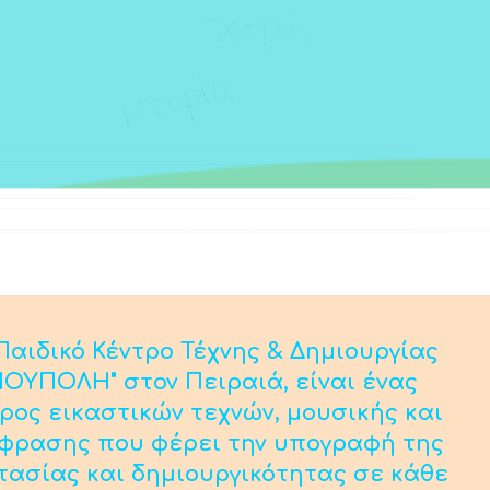
αιδικό Κέντρο Τέχνης & Δημιουργίας
ΟΥΠΟΛΗ" στον Πειραιά, είναι ένας
ρος εικαστικών τεχνών, μουσικής και
κφρασης που φέρει την υπογραφή της
τασίας και δημιουργικότητας σε κάθε