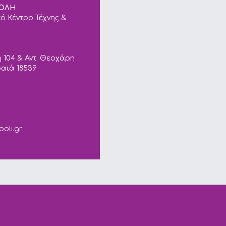
ΠΟΛΗ
ό Κέντρο Τέχνης &
 104 & Αντ. Θεοχάρη
ραιά 18539
ails.
poli.gr