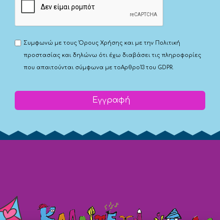
Συμφωνώ με τους
Όρους Χρήσης
και με την
Πολιτική
προστασίας
και δηλώνω ότι έχω διαβάσει τις πληροφορίες
που απαιτούνται σύμφωνα με το
Αρθρο13 του GDPR.
Εγγραφή