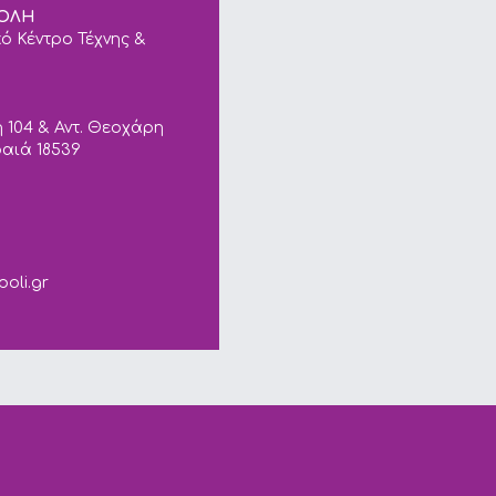
ΠΟΛΗ
ό Κέντρο Τέχνης &
 104 & Αντ. Θεοχάρη
ραιά 18539
ails.
poli.gr