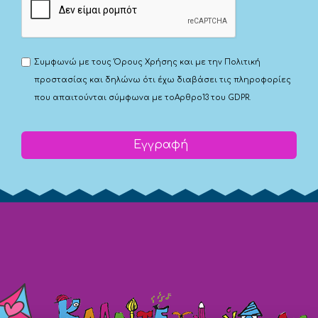
Συμφωνώ με τους
Όρους Χρήσης
και με την
Πολιτική
προστασίας
και δηλώνω ότι έχω διαβάσει τις πληροφορίες
που απαιτούνται σύμφωνα με το
Αρθρο13 του GDPR.
Εγγραφή