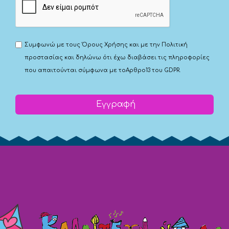
Συμφωνώ με τους
Όρους Χρήσης
και με την
Πολιτική
προστασίας
και δηλώνω ότι έχω διαβάσει τις πληροφορίες
που απαιτούνται σύμφωνα με το
Αρθρο13 του GDPR.
Εγγραφή