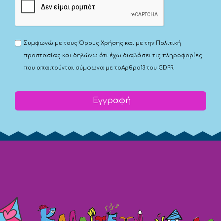
Συμφωνώ με τους
Όρους Χρήσης
και με την
Πολιτική
προστασίας
και δηλώνω ότι έχω διαβάσει τις πληροφορίες
που απαιτούνται σύμφωνα με το
Αρθρο13 του GDPR.
Εγγραφή