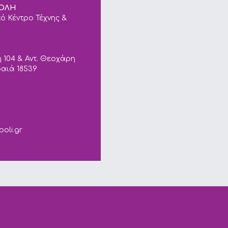
ΠΟΛΗ
ό Κέντρο Τέχνης &
 104 & Αντ. Θεοχάρη
ραιά 18539
ails.
poli.gr