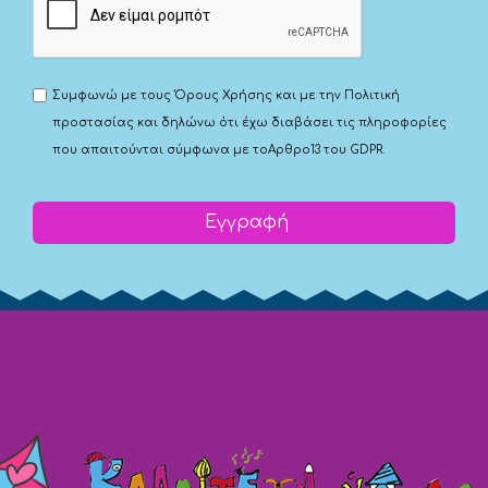
Συμφωνώ με τους
Όρους Χρήσης
και με την
Πολιτική
προστασίας
και δηλώνω ότι έχω διαβάσει τις πληροφορίες
που απαιτούνται σύμφωνα με το
Αρθρο13 του GDPR.
Εγγραφή