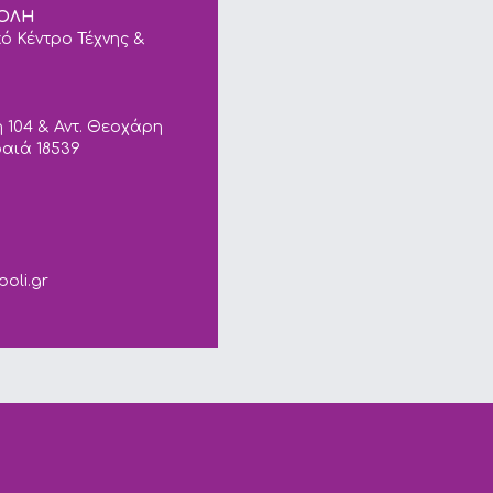
ΠΟΛΗ
ό Κέντρο Τέχνης &
 104 & Αντ. Θεοχάρη
ραιά 18539
ails.
poli.gr