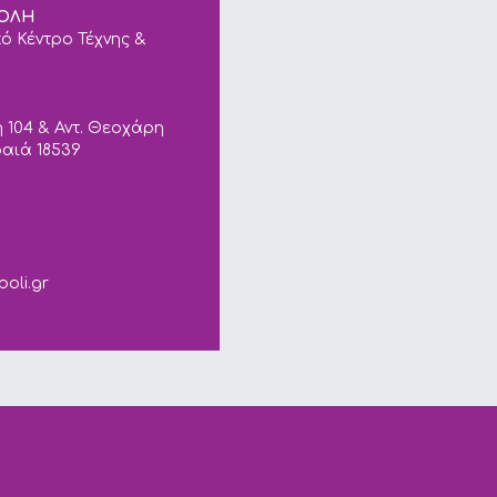
ΠΟΛΗ
ό Κέντρο Τέχνης &
 104 & Αντ. Θεοχάρη
ραιά 18539
ails.
poli.gr