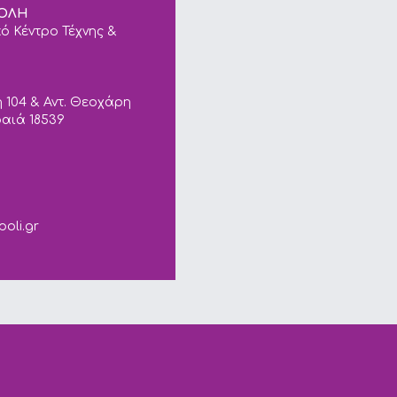
ΠΟΛΗ
ό Κέντρο Τέχνης &
 104 & Αντ. Θεοχάρη
ραιά 18539
ails.
poli.gr