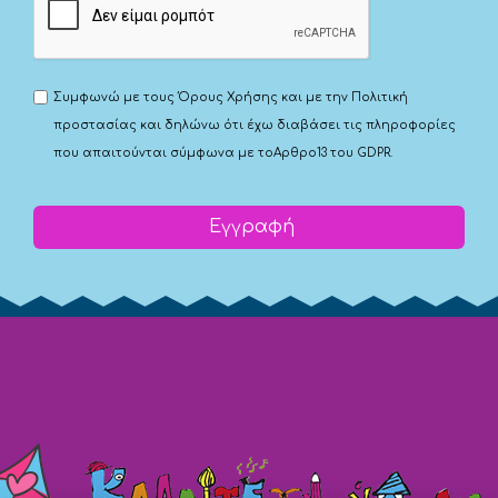
Συμφωνώ με τους
Όρους Χρήσης
και με την
Πολιτική
προστασίας
και δηλώνω ότι έχω διαβάσει τις πληροφορίες
που απαιτούνται σύμφωνα με το
Αρθρο13 του GDPR.
Εγγραφή